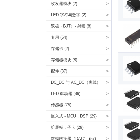
>
收发器模块 (2)
>
LED 字符与数字 (2)
>
双极（BJT）- 射频 (8)
>
专用 (54)
>
存储卡 (2)
>
存储器模块 (8)
>
配件 (37)
>
DC_DC 与 AC_DC（离线）
SMPS (567)
>
LED 驱动器 (86)
>
传感器 (75)
>
嵌入式 - MCU，DSP (29)
>
扩展板，子卡 (29)
>
数模转换器（DAC） (57)