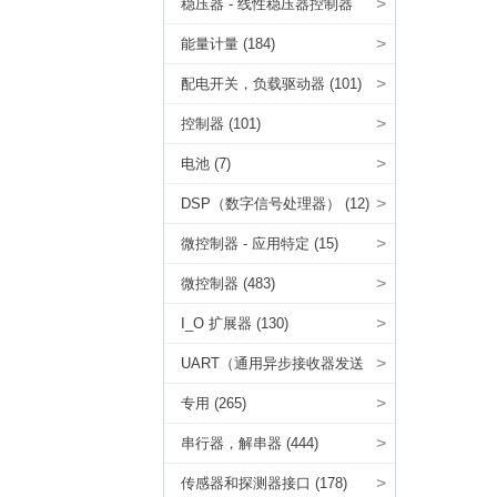
>
稳压器 - 线性稳压器控制器
(6)
>
能量计量 (184)
>
配电开关，负载驱动器 (101)
>
控制器 (101)
>
电池 (7)
>
DSP（数字信号处理器） (12)
>
微控制器 - 应用特定 (15)
>
微控制器 (483)
>
I_O 扩展器 (130)
>
UART（通用异步接收器发送
器） (11)
>
专用 (265)
>
串行器，解串器 (444)
>
传感器和探测器接口 (178)