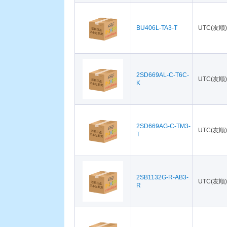
BU406L-TA3-T
UTC(友顺)
2SD669AL-C-T6C-
UTC(友顺)
K
2SD669AG-C-TM3-
UTC(友顺)
T
2SB1132G-R-AB3-
UTC(友顺)
R