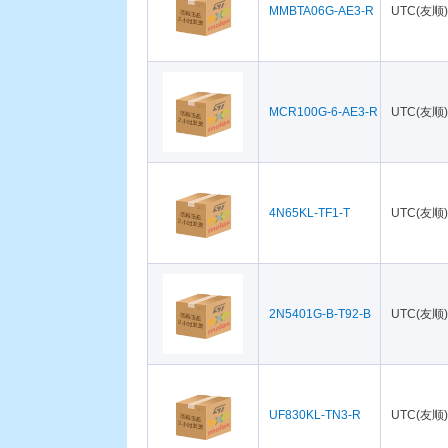
MMBTA06G-AE3-R
UTC(友顺)
MCR100G-6-AE3-R
UTC(友顺)
4N65KL-TF1-T
UTC(友顺)
2N5401G-B-T92-B
UTC(友顺)
UF830KL-TN3-R
UTC(友顺)