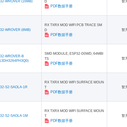
32-WROVER (16MB)
暂
D
PDF数据手册
RX TXRX MOD WIFI PCB TRACE SM
32-WROVER (8MB)
暂
D
PDF数据手册
SMD MODULE, ESP32-D0WD, 64MBI
32-WROVER-B
暂
TS
13DH3264PH3Q0)
PDF数据手册
RX TXRX MOD WIFI SURFACE MOUN
32-S2-SAOLA-1R
暂
T
PDF数据手册
RX TXRX MOD WIFI SURFACE MOUN
32-S2-SAOLA-1M
暂
T
PDF数据手册