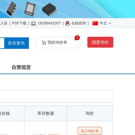
牌入驻
|
PDF下载
|
18188642307
|
在线咨询
|
中文
0
我要询价
我的询价单
库存查询
自营现货
考价格
库存数量
询价