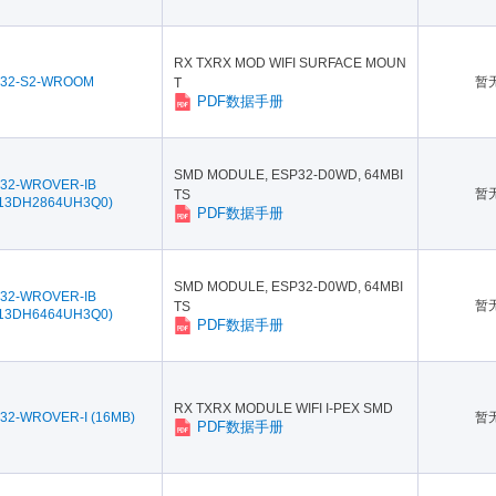
RX TXRX MOD WIFI SURFACE MOUN
32-S2-WROOM
暂
T
PDF数据手册
SMD MODULE, ESP32-D0WD, 64MBI
32-WROVER-IB
暂
TS
13DH2864UH3Q0)
PDF数据手册
SMD MODULE, ESP32-D0WD, 64MBI
32-WROVER-IB
暂
TS
13DH6464UH3Q0)
PDF数据手册
RX TXRX MODULE WIFI I-PEX SMD
32-WROVER-I (16MB)
暂
PDF数据手册