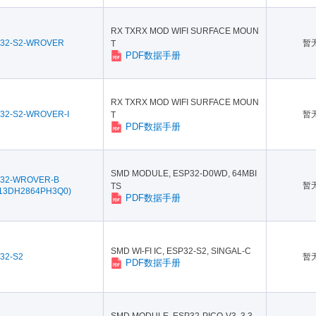
RX TXRX MOD WIFI SURFACE MOUN
32-S2-WROVER
暂
T
PDF数据手册
RX TXRX MOD WIFI SURFACE MOUN
32-S2-WROVER-I
暂
T
PDF数据手册
SMD MODULE, ESP32-D0WD, 64MBI
32-WROVER-B
暂
TS
13DH2864PH3Q0)
PDF数据手册
SMD WI-FI IC, ESP32-S2, SINGAL-C
32-S2
暂
PDF数据手册