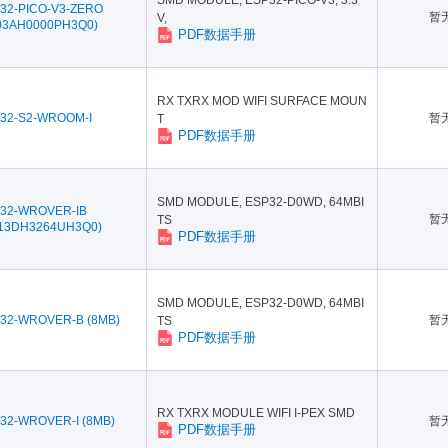
SMD MODULE, ESP32-PICO-V3, 3.3
32-PICO-V3-ZERO
暂
V,
03AH0000PH3Q0)
PDF数据手册
RX TXRX MOD WIFI SURFACE MOUN
32-S2-WROOM-I
暂
T
PDF数据手册
SMD MODULE, ESP32-D0WD, 64MBI
32-WROVER-IB
暂
TS
13DH3264UH3Q0)
PDF数据手册
SMD MODULE, ESP32-D0WD, 64MBI
32-WROVER-B (8MB)
暂
TS
PDF数据手册
RX TXRX MODULE WIFI I-PEX SMD
32-WROVER-I (8MB)
暂
PDF数据手册