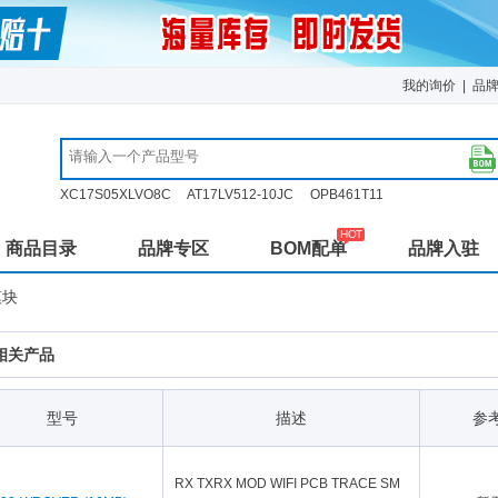
我的询价
|
品
XC17S05XLVO8C
AT17LV512-10JC
OPB461T11
商品目录
品牌专区
BOM配单
品牌入驻
模块
相关产品
型号
描述
参
RX TXRX MOD WIFI PCB TRACE SM