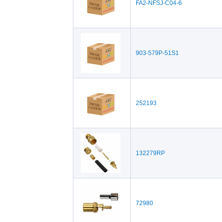
FA2-NFSJ-C04-6
903-579P-51S1
252193
132279RP
72980