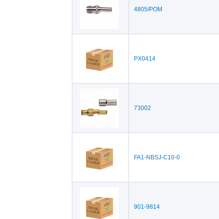
4805/POM
PX0414
73002
FA1-NBSJ-C10-0
901-9814