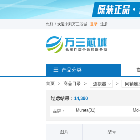
您好！欢迎来到万三芯城
登录
注册
产品分类
首页
>
商品目录
>
>
连接器
同轴连
过虑结果：
14,390
Murata(31)
Mol
品牌：
AMP Connectors / TE Conn
Ada
ectivity(2,077)
CONEC(10)
Cry
图片
型号
Greenlee(23)
Gra