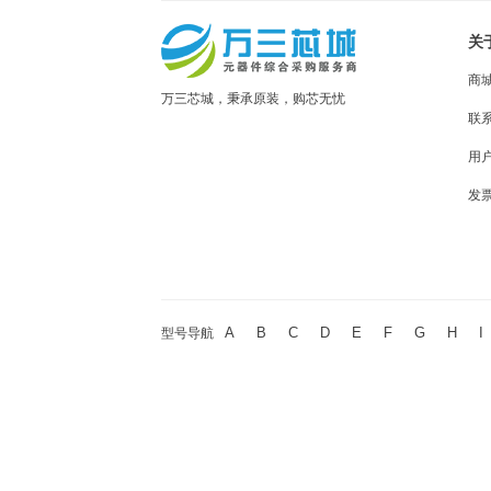
关
商
万三芯城，秉承原装，购芯无忧
联
用
发
A
B
C
D
E
F
G
H
I
型号导航